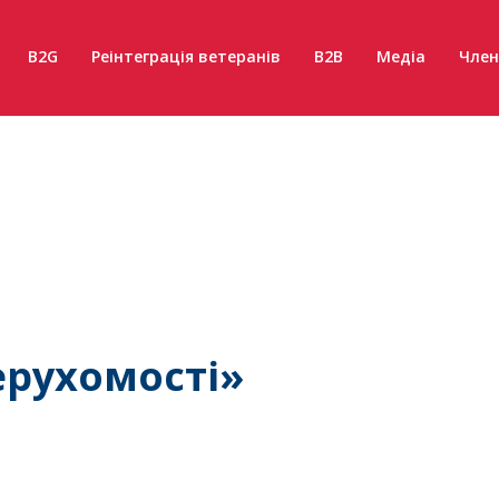
B2G
Реінтеграція ветеранів
B2B
Медіа
Член
ерухомості»