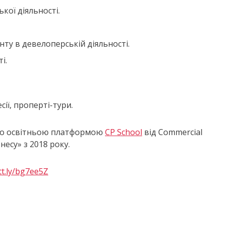
кої діяльності.
ту в девелоперській діяльності.
і.
есії, проперті-тури.
ьно освітньою платформою
CP School
від Commercial
есу» з 2018 року.
tt.ly/bg7ee5Z