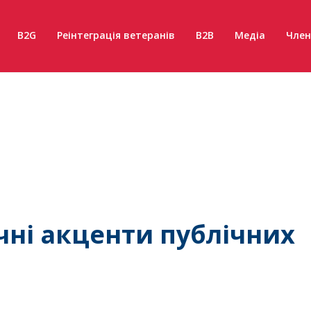
B2G
Реінтеграція ветеранів
B2B
Медіа
Член
ні акценти публічних