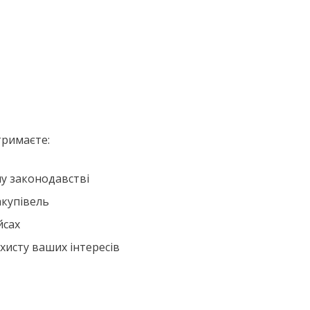
тримаєте:
му законодавстві
акупівель
йсах
ахисту ваших інтересів