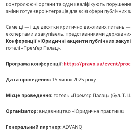
контролюючі органи та суди кваліфікують порушення 
зміни готує євроінтеграція для всієї сфери публічних 
Саме ці — і ще десятки критично важливих питань 
експертами з закупівель, представниками державних 
К
онференції
«Юридичні акценти публічних закуп
готелі «Прем’єр Палац».
Програма конференції:
https://pravo.ua/event/pro
Дата проведення:
15 липня 2025 року
Місце проведення:
готель «Прем’єр Палац» (бул. Т. Ше
Організатор:
видавництво «Юридична практика»
Генеральний партнер:
ADVANQ