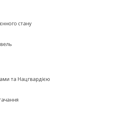
єнного стану
івель
нами та Нацгвардією
тачання