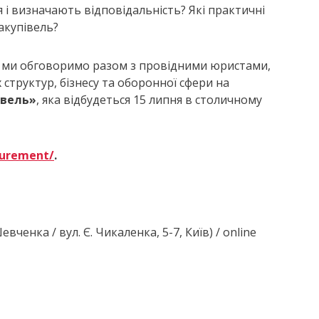
і визначають відповідальність? Які практичні
закупівель?
— ми обговоримо разом з провідними юристами,
структур, бізнесу та оборонної сфери на
івель»
, яка відбудеться 15 липня в столичному
curement/
.
вченка / вул. Є. Чикаленка, 5-7, Київ) / online