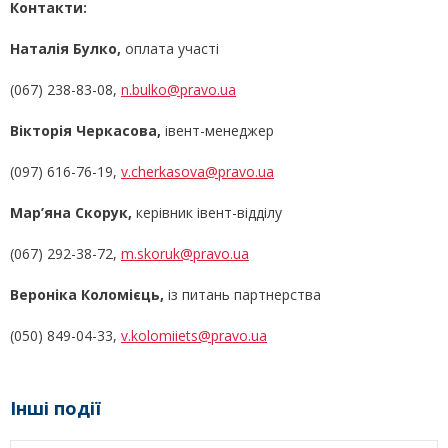
Контакти:
Наталія Булко,
оплата участі
(067) 238-83-08,
n.bulko@pravo.ua
Вікторія Черкасова,
івент-менеджер
(097) 616-76-19,
v.cherkasova@pravo.ua
Мар’яна Скорук,
керівник івент-відділу
(067) 292-38-72,
m.skoruk@pravo.ua
Вероніка Коломієць,
із питань партнерства
(050) 849-04-33,
v.kolomiiets@pravo.ua
Інші події