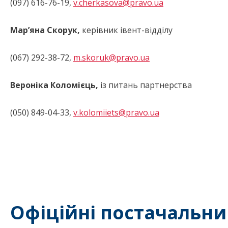
(097) 616-76-19,
v.cherkasova@pravo.ua
Мар’яна Скорук,
керівник івент-відділу
(067) 292-38-72,
m.skoruk@pravo.ua
Вероніка Коломієць,
із питань партнерства
(050) 849-04-33,
v.kolomiiets@pravo.ua
Офіційні постачальни