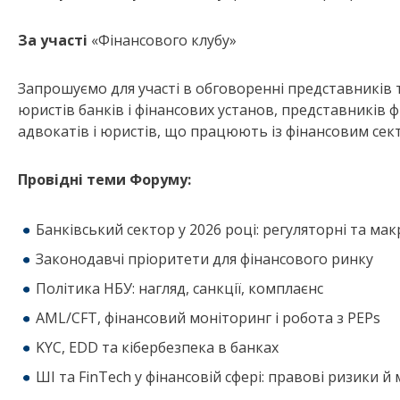
За участі
«Фінансового клубу»
Запрошуємо для участі в обговоренні представників 
юристів банків і фінансових установ, представників фі
адвокатів і юристів, що працюють із фінансовим сек
Провідні теми Форуму:
Банківський сектор у 2026 році: регуляторні та ма
Законодавчі пріоритети для фінансового ринку
Політика НБУ: нагляд, санкції, комплаєнс
AML/CFT, фінансовий моніторинг і робота з PEPs
KYC, EDD та кібербезпека в банках
ШІ та FinTech у фінансовій сфері: правові ризики й