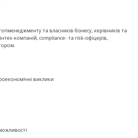
топменеджменту та власників бізнесу, керівників та
нтех-компаній, compliance- та risk-офіцерів,
тором.
кроекономічні виклики
 можливості