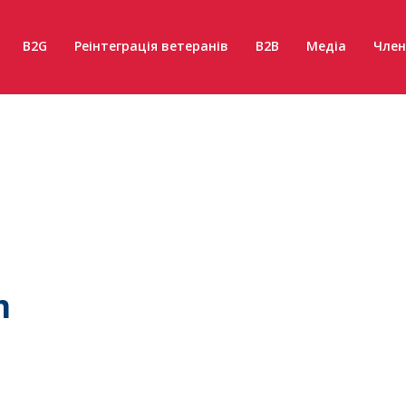
B2G
Реінтеграція ветеранів
B2B
Медіа
Член
m