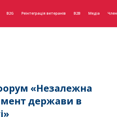
B2G
Реінтеграція ветеранів
B2B
Медіа
Член
форум «Незалежна
амент держави в
і»