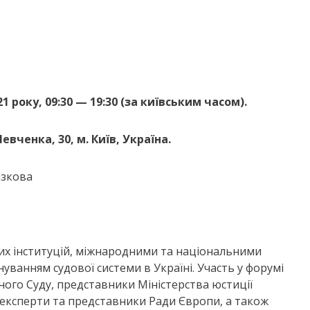
 року, 09:30 — 19:30 (за київським часом).
евченка, 30, м. Київ, Україна.
язкова
их інституцій, міжнародними та національними
уванням судової системи в Україні. Участь у форумі
ного Суду, представники Міністерства юстиції
і експерти та представники Ради Європи, а також