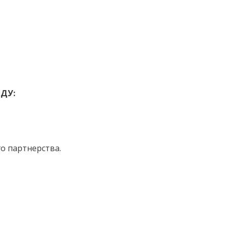
ОДУ:
го партнерства.