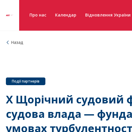
Про нас
Календар
Відновлення України
Назад
Події партнерів
Х Щорічний судовий 
судова влада — фунд
умовах турбулентност