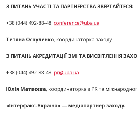
З ПИТАНЬ УЧАСТІ ТА ПАРТНЕРСТВА ЗВЕРТАЙТЕСЯ:
+38 (044) 492-88-48,
conference@uba.ua
Тетяна
Осауленко
, координаторка заходу.
З ПИТАНЬ АКРЕДИТАЦІЇ ЗМІ ТА ВИСВІТЛЕННЯ ЗАХ
+38 (044) 492-88-48,
pr@uba.ua
Юлія
Матвєєва
, координаторка з PR та міжнародно
«
Інтерфакс-Україна
»
—
медіапартнер заходу
.