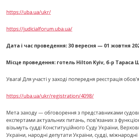
https://uba.ua/ukr/
https://judicialforum.uba.ua/
Дата і час проведення: 30 вересня — 01 жовтня 2021
Місце проведення: готель Hilton Kyiv, б-р Тараса Ш
Увага! Для участі у заході попередня реєстрація обов’
https://uba.ua/ukr/registration/4098/
Мета заходу — обговорення з представниками судов
експертами актуальних питань, пов’язаних з функціон
візьмуть судді Конституційного Суду України, Верхов
України, народні депутати України, судді, міжнародн