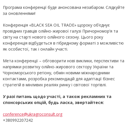
Програма конференції буде анонсована незабаром. Слідкуйте
за оновленнями!
Конференція «BLACK SEA OIL TRADE» щороку об’єднує
провідних гравців олійно-жирової галузі Причорномор’я та
світу на старті нового олійного сезону. Цього року
конференція відбудеться в гібридному форматі з можливістю
як особистої, так і онлайн участі.
Мета конференції – обговорити нові виклики, перспективи та
напрямки розвитку олійно-жирового сектору України та
Чорноморського регіону, обмін новими міжнародними
контактами, розробка рекомендацій для адаптації бізнес
стратегій в мінливих реаліях ринку і світової торгівлі.
У разі питань щодо участі, а також рекламних та
спонсорських опцій, будь ласка, звертайтеся:
conference@ukragroconsult.org
+380992207242