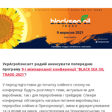
УкрАгроКонсалт радий анонсувати попередню
програму
9-ї міжнародної конференції “BLACK SEA OIL
TRADE-2021”
!
У період підготовки до початку олійного сезону на
конференції будуть розглянуті теми, актуальні як для
виробників, так і для переробників і трейдерів. Спікери
конференції обговорять нагальні питання виробництва і
переробки олійних в Причорномор’ї, зміни в держрегулювання
та їх вплив на ринок, ціноутворення на Чорноморському та