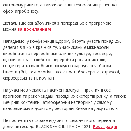
світовому ринках, а також останні технологічні рішення в
сфері агробізнесу.
Детальніше ознайомитися з попередньою програмою
можна
за посиланням
.
Нагадаємо, у конференції щороку беруть участь понад 250
делегатів з 25 + країн світу. Учасниками є міжнародні
виробники та переробники олійних культур, трейдери,
підприємства з глибокої переробки рослинних олій,
кондитери та виробники продуктів харчування, банки,
інвестиційні, технологічні, логістичні, брокерські, страхові,
сюрвеєрські та ін. компанії.
На учасників чекають насичені дискусії і практичні сесії,
прогнози та рекомендації провідних експертів ринку, а також
Вечірній Коктейль і атмосферний нетворкінг у самому
панорамному відкритому ресторані Києва на даху готелю.
Не пропустіть яскраве відкриття сезону і його переваги –
долучайтесь до BLACK SEA OIL TRADE-2021!
Реєстрація
.