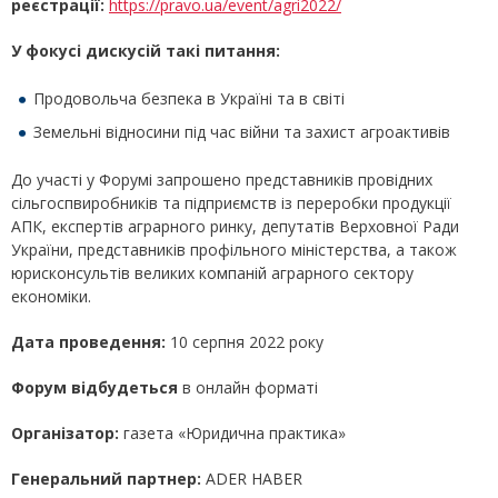
реєстрації:
https://pravo.ua/event/agri2022/
У фокусі дискусій такі питання:
Продовольча безпека в Україні та в світі
Земельні відносини під час війни та захист агроактивів
До участі у Форумі запрошено представників провідних
сільгоспвиробників та підприємств із переробки продукції
АПК, експертів аграрного ринку, депутатів Верховної Ради
України, представників профільного міністерства, а також
юрисконсультів великих компаній аграрного сектору
економіки.
Дата проведення:
10 серпня 2022 року
Форум відбудеться
в онлайн форматі
Організатор:
газета «Юридична практика»
Генеральний партнер:
ADER HABER