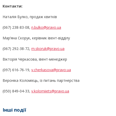
Контакти:
Наталія Булко, продаж квитків
(067) 238-83-08,
n.bulko@pravo.ua
Мар’яна Скорук, керівник івент-відділу
(067) 292-38-72,
m.skoruk@pravo.ua
Вікторія Черкасова, івент-менеджер
(097) 616-76-19,
v.cherkasova@pravo.ua
Вероніка Коломієць, із питань партнерства
(050) 849-04-33,
v.kolomiiets@pravo.ua
Інші події