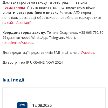
Докладна програма заходу та реєстрація — за цим
посиланням
. Участь вважається підтвердженою
після
сплати реєстраційного внеску
. Членам АПУ перед
початком реєстрації обов’язково потрібно авторизуватися
на
сайті Асоціації
.
Координаторка заходу
: Тетяна Осауленко, +38 063 792 30
99 (дзвінки через WhatsApp, Telegram, Viber),
tosaulenko@uba.ua
.
Для акредитації представників ЗМІ пишіть на
pr@uba.ua
.
До зустрічі на IP UKRAINE NOW 2024!
Інші події
12.08.2026
B2G