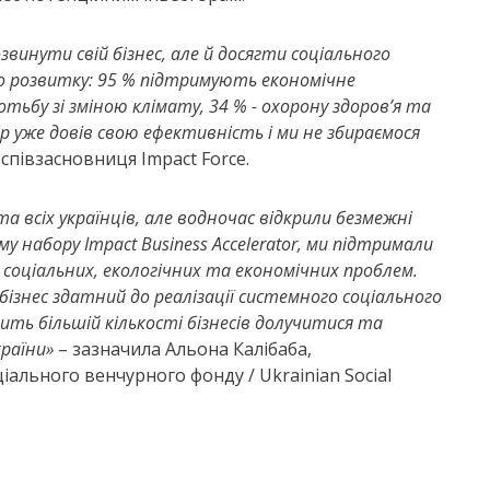
винути свій бізнес, але й досягти соціального
ого розвитку: 95 % підтримують економічне
отьбу зі зміною клімату, 34 % - охорону здоров’я та
 уже довів свою ефективність і ми не збираємося
 співзасновниця Impact Force.
 всіх українців, але водночас відкрили безмежні
му набору Impact Business
Accelerator
, ми підтримали
соціальних, екологічних та економічних проблем.
ізнес здатний до реалізації системного соціального
ить більшій кількості бізнесів долучитися та
країни
»
– зазначила
Альона Калібаба,
іального венчурного фонду / Ukrainian Social