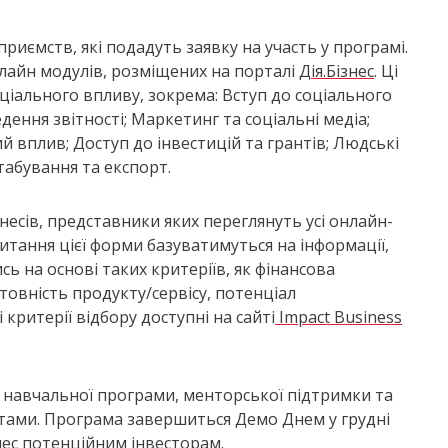
приємств, які подадуть заявку на участь у програмі.
нлайн модулів, розміщених на порталі
Дія.Бізнес
. Ці
ціального впливу, зокрема: Вступ до соціального
ення звітності; Маркетинг та соціальні медіа;
ий вплив; Доступ до інвестицій та грантів; Людські
табування та експорт.
несів, представники яких переглянуть усі онлайн-
итання цієї форми базуватимуться на інформації,
сь на основі таких критеріїв, як фінансова
отовність продукту/сервісу, потенціал
критерії відбору доступні на сайті
Impact Business
 навчальної програми, менторської підтримки та
тами. Програма завершиться Демо Днем у грудні
нес потенційним інвесторам.