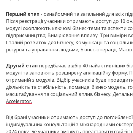
Перший етап
- ознайомчий та загальний для всіх під
Після реєстрації учасники отримають доступ до 10 о
модулі охоплюють ключові бізнес-теми та аспекти со
підприємництва; Вимірювання впливу; Три виміри вед
Сталий розвиток для бізнесу; Комунікації та соціальн
ресурси та управління людьми; Бізнес-операції; Масш
Другий етап
передбачає відбір 40 найактивніших біз
модулі та заповнять розширену аплікаційну форму. П
отриманій з модулів. Відбір учасників буде проводити
діяльність та стабільність, команда, бізнес-модель, г
масштабування та соціальний вплив бізнесу. Детальні 
Accelerator.
Відібрані учасники отримають доступ до поглибленої
індивідуальних консультацій з міжнародними експер
2024 року, де учасники зможуть представити свій біз