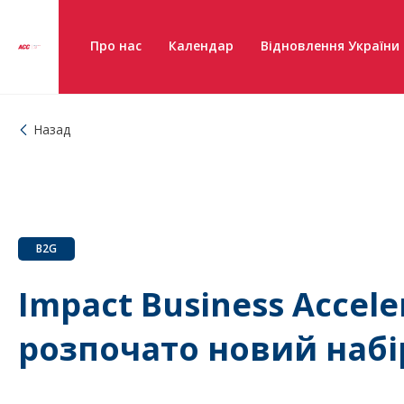
Про нас
Календар
Відновлення України
Назад
B2G
Impact Business Accele
розпочато новий набі