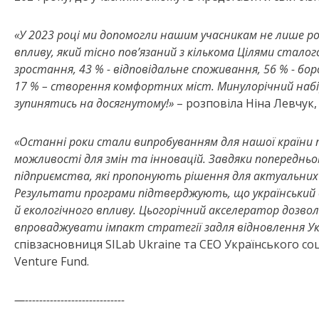
«
У 2023 році ми допомогли нашим учасникам не лише роз
впливу, який тісно пов’язаний з кількома Цілями стал
зростання, 43 % - відповідальне споживання, 56 % - бор
17 % – створення комфортних міст. Минулорічний набір
зупинятись на досягнутому!
»
– розповіла
Ніна Левчук,
«
Останні роки стали випробуванням для нашої країни та
можливості для змін та інновацій. Завдяки попередньо
підприємства, які пропонують рішення для актуальних 
Результати програми підтверджують, що український б
й екологічного впливу. Цьогорічний акселератор дозвол
впроваджувати імпакт стратегії задля відновлення У
співзасновниця SILab Ukraine та СЕО
Українського соц
Venture Fund.
—----------------------------