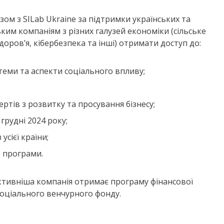
азом з SILab Ukraine за підтримки українських та
ким компаніям з різних галузей економіки (сільське
оров’я, кібербезпека та інші) отримати доступ до:
теми та аспекти соціального впливу;
ртів з розвитку та просування бізнесу;
грудні 2024 року;
усієї країни;
в програми.
ективніша компанія отримає
програму фінансової
соціального венчурного фонду.