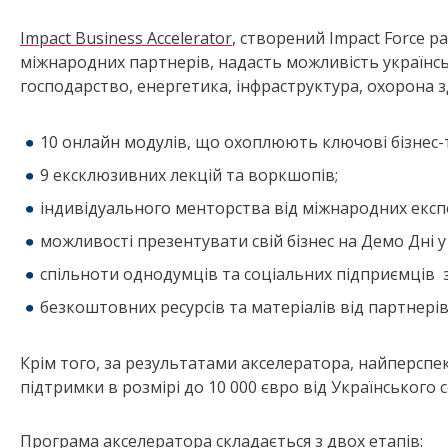
Impact Business Accelerator
, створений Impact Force р
міжнародних партнерів, надасть можливість українсь
господарство, енергетика, інфраструктура, охорона зд
10 онлайн модулів, що охоплюють ключові бізнес-
9 ексклюзивних лекцій та воркшопів;
індивідуального менторства від міжнародних експе
можливості презентувати свій бізнес на Демо Дні у 
спільноти однодумців та соціальних підприємців з 
безкоштовних ресурсів та матеріалів від партнері
Крім того, за результатами акселератора, найперсп
підтримки в
розмірі до 10 000 євро від
Українського 
Програма акселератора складається з двох етапів: