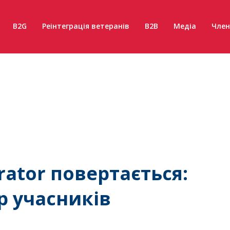
B2G
Реінтеграція ветеранів
B2B
Медіа
Член
rator повертається:
р учасників