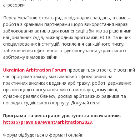
агресорки.
Перед Україною стоять ряд невідкладних завдань, а саме –
робота з країнами-партнерами щодо використання наразі
заблокованих активів для компенсації збитків за рішеннями
національних судів, міжнародних арбітражів, ЄСПЛ та інших
спеціалізованих інституцій; посилення санкційного тиску;
забезпечення ефективного функціонування українського
арбітражу в умовах війни.
Ukrainian Arbitration Forum
проводиться втретє. У воєнний
час програма заходу максимально сфокусована на
практичних викликах ведення арбітражу, роботі державних
органів щодо просування змін на міжнародному рівні,
сучасних реаліях бізнесу, досвіді арбітражних радників та
поглядах суддівського корпусу. Долучайтеся!
Програма та реєстрація доступні за посиланням:
https://pravo.ua/event/arbitration2023
.
Форум відбудеться в форматі онлайн.