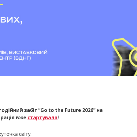
одійний забіг “Go to the Future 2026” на
трація вже
стартувала
!
уточка світу.