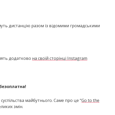
муть дистанцію разом із відомими громадськими
млять додатково
на своїй сторінці Instagram
 безоплатна!
суспільства майбутнього. Саме про це “
Go to the
еликих змін.