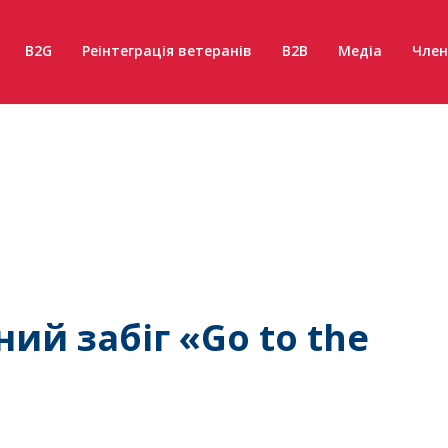
B2G
Реінтеграція ветеранів
B2B
Медіа
Член
ий забіг «Go to the