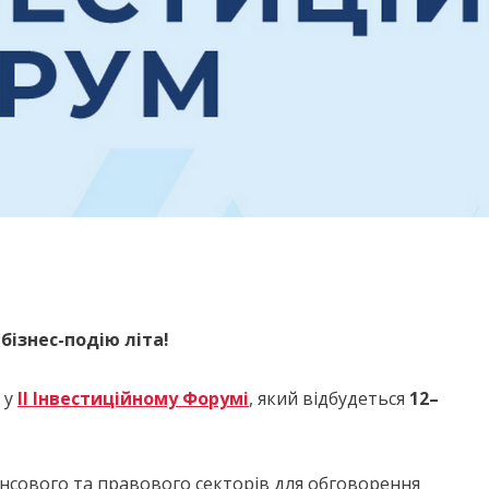
бізнес-подію літа!
 у
II Інвестиційному Форумі
, який відбудеться
12–
ансового та правового секторів для обговорення