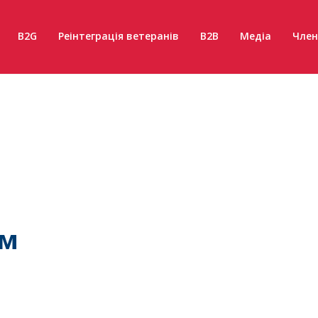
B2G
Реінтеграція ветеранів
B2B
Медіа
Член
ум