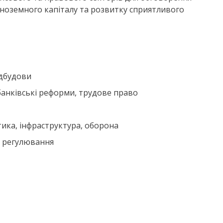
 іноземного капіталу та розвитку сприятливого
ідбудови
 банківські реформи, трудове право
етика, інфраструктура, оборона
а регулювання