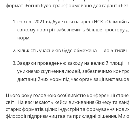
формат iForum було трансформовано для гарантії безп
iForum-2021 відбудеться на арені НСК «Олімпій
свіжому повітрі і забезпечить більше простору
норм.
Кількість учасників буде обмежена — до 5 тисяч.
Завдяки проведенню заходу на великій площі НСК
уникнемо скупчення людей, забезпечимо контр
дистанційних норм під час організації виставко
Цього року головною особливістю конференції стане
світі. На вас чекають кейси виживання бізнесу та ла
старих форматів цілих індустрій та формування нови
філософії підприємництва та прикладні рішення. Ми оч