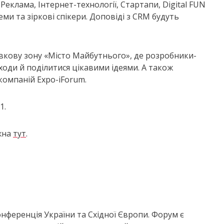
еклама, Інтернет-технології, Стартапи, Digital FUN
еми та зіркові спікери. Доповіді з CRM будуть
вкову зону «Місто Майбутнього», де розробники-
ходи й поділитися цікавими ідеями. А також
компаній Expo-iForum.
1.
жна
тут
.
нференція України та Східної Європи. Форум є