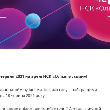
червня 2021 на арені НСК «Олімпійський»!
кування, обміну ідеями, інтерактиву з найкращими
ць, 18 червня 2021 року.
цінкою епідеміологічної ситуації. А отже, звичний