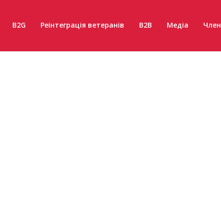
B2G
Реінтеграція ветеранів
B2B
Медіа
Член