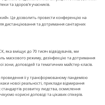
еки та здоров’я учасників.
ський». Це дозволить провести конференцію на
 для дистанціювання та дотримання санітарних
, яка вміщує до 70 тисяч відвідувачів, ми
оль маскового режиму, дезінфекцію та дотримання
вої зони, доповідей та тематичних майстер-класів.
 проведення її у трансформованому пандемією
йфхаки нової реальності, приклади відмирання
х стандартів розвитку людства, осмислення
ікуємо корисні доповіді та цікавих спікерів.