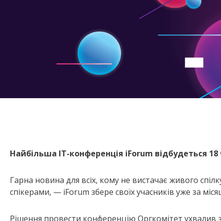
Найбільша ІТ-конференція iForum відбудеться 18 
Гарна новина для всіх, кому не вистачає живого спіл
спікерами, — iForum збере своїх учасників уже за міся
Рішення провести конференцію Оргкомітет ухвалив з о