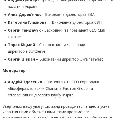
палати в Україні
Анна Дерев’янко
- Виконавча директорка EBA
Катерина Глазкова
– Виконавча директорка
СУП
Сергій Гайдачук -
Засновник та президент CEO Club
Ukraine
Тарас Кіцмей
– Співвласник та член ради
директорів SoftServe
Сергій Цівкач –
Виконавчий директор UkraineInvest
Модератор:
Андрій Здесенко
- Засновник та СЕО корпорації
«Біосфера», власник Charisma Fashion Group та
співзасновник ділового клубу Inspira
Звертаємо вашу увагу, що захід проводиться згідно з усіма
карантинними обмеженнями, тому просимо вас
дотримуватися дистанції та не забувати про засоби захисту.