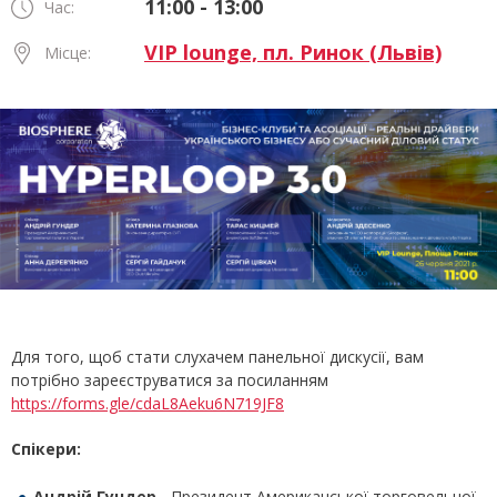
11:00 - 13:00
Час:
VIP lounge, пл. Ринок (Львів)
Місце:
Для того, щоб стати слухачем панельної дискусії, вам
потрібно зареєструватися за посиланням
https://forms.gle/cdaL8Aeku6N719JF8
Спікери:
Андрій Гундер
- Президент Американської торговельної