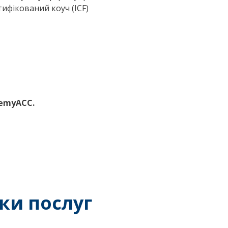
тифікований коуч (ICF)
demyACC.
ки послуг