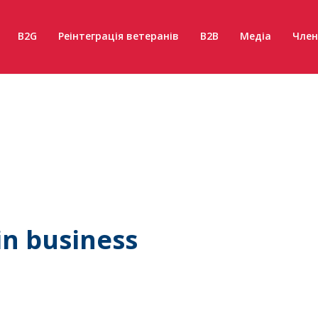
B2G
Реінтеграція ветеранів
B2B
Медіа
Член
in business