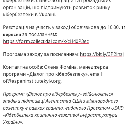
кібербезпеки, бізнес-асоціацій та громадських
організацій, що підтримують розвиток ринку
кібербезпеки в Україні.
Реєстрація на участь у заході обов’язкова до 10:00,
11
за посиланням:
вересня
https://form.collect.dai.com/x/cH40P3ec
Програма заходу за посиланням:
https://bit.ly/3P2lnzj
Контактна особа:
Олена Фоміна
, менеджерка
програми «Діалог про кібербезпеку», email:
of@aspeninstitutekyiv.org
.
Програма «Діалог про кібербезпеку» здійснюється
завдяки підтримці Агентства США з міжнародного
розвитку в рамках гранта, виданого Проєктом USAID
«Кібербезпека критично важливої інфраструктури
України».