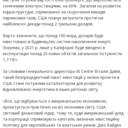
сонячними електростанціями, на 60%. Загалом на розвиток
інфраструктури, спрямованої на скорочення викидів
парникових газів, США планує витратити протягом
найближчої декади понад 2 трильони доларів.
Варто зазначити, що понад 100 млрд. доларів буде
інвестовано в будівництво систем накопичення енергії.
Зокрема, у 2021 р. лише у Каліфорнії буде введено в
експлуатацію понад 20 нових об’єктів загальною потужністю
1,7 ГВт.
За словами генерального директора IB Centre Віталія Давія,
такий безпрецедентний пакет інвестицій у зелені проекти в
США стане потужним каталізатором для розвитку
відновлюваної енергетики в інших регіонах світу.
«Все, що відбувається з американською економікою,
проектується практично на всі економіки світу. США -
світовий фінансовий лідер, тому те, куди американський уряд
та корпорації спрямовують капітали, визначає інвестиційну
політику для європейських та азіатських ринків. Джо Байден