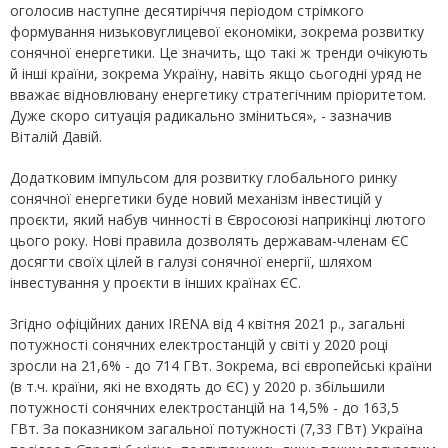
оголосив наступне десятиріччя періодом стрімкого
формування низьковуглицевої економіки, зокрема розвитку
сонячної енергетики. Це значить, що такі ж тренди очікують
й інші країни, зокрема Україну, навіть якщо сьогодні уряд не
вважає відновлювану енергетику стратегічним пріоритетом.
Дуже скоро ситуація радикально зміниться», - зазначив
Віталій Давій.
Додатковим імпульсом для розвитку глобального ринку
сонячної енергетики буде новий механізм інвестицій у
проєкти, який набув чинності в Євросоюзі наприкінці лютого
цього року. Нові правила дозволять державам-членам ЄС
досягти своїх цілей в галузі сонячної енергії, шляхом
інвестування у проєкти в інших країнах ЄС.
Згідно офіційних даних IRENA від 4 квітня 2021 р., загальні
потужності сонячних електростанцій у світі у 2020 році
зросли на 21,6% - до 714 ГВт. Зокрема, всі європейські країни
(в т.ч. країни, які не входять до ЄС) у 2020 р. збільшили
потужності сонячних електростанцій на 14,5% - до 163,5
ГВт. За показником загальної потужності (7,33 ГВт) Україна