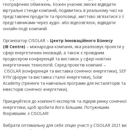
географічних обмежень. Кожен учасник зможе відвідати
віртуальні стенди компаній, подивитись в реальному часі на
представлені продукти та пропозиції, миттєво зв'язатися з її
представниками через аудіо- або відеозв'язок, відвідати
онлайн-події компаній.
Організатор CISOLAR –
Центр Інноваційного Бізнесу
(IB Centre)
– міжнародна компанія, яка реалізовує проекти у
сфері енергетичних інновацій, а також є провідним
продюсером конференцій та виставок у сфері новітніх
енергетичних технологій. Серед проектів компанії –
CISOLAR (конференція та виставка сонячної енергетики), SEF
KYIV (форум та виставка сталої енергетики), Solar
Academy (тренінги та навчальні програми для інсталяторів та
інвесторів сонячної енергетики).
Приєднуйтеся до ком’юніті експертів та лідерів ринку сонячної
енергетики, щоб зробити його Більшим. Потужнішим.
Яскравішим. з CISOLAR!
Вибрати оптимальну для себе опцію участі у CISOLAR 2021 ви