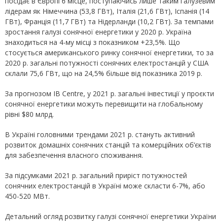
посідає в Європі 6 місце, поступаючись лише таким галузевим
лідерам як Німеччина (53,8 ГВт), Італія (21,6 ГВт), Іспанія (14
ГВт), Франція (11,7 ГВт) та Нідерланди (10,2 ГВт). За темпами
зростання галузі сонячної енергетики у 2020 р. Україна
знаходиться на 4-му місці з показником +23,5%. Що
стосується американського ринку сонячної енергетики, то за
2020 р. загальні потужності сонячних електростанцій у США
склали 75,6 ГВт, що на 24,5% більше від показника 2019 р.
За прогнозом IB Centre, у 2021 р. загальні інвестиції у проєкти
сонячної енергетики можуть перевищити на глобальному
рівні $80 млрд.
В Україні головними трендами 2021 р. стануть активний
розвиток домашніх сонячних станцій та комерційних об’єктів
для забезпечення власного споживання.
За підсумками 2021 р. загальний приріст потужностей
сонячних електростанцій в Україні може скласти 6-7%, або
450-520 МВт.
Детальний огляд розвитку галузі сонячної енергетики України