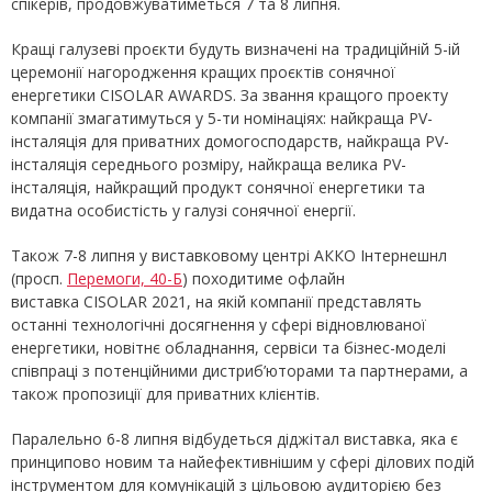
спікерів, продовжуватиметься 7 та 8 липня.
Кращі галузеві проєкти будуть визначені на традиційній 5-ій
церемонії нагородження кращих проєктів сонячної
енергетики CISOLAR AWARDS. За звання кращого проекту
компанії змагатимуться у 5-ти номінаціях: найкраща PV-
інсталяція для приватних домогосподарств, найкраща PV-
інсталяція середнього розміру, найкраща велика PV-
інсталяція, найкращий продукт сонячної енергетики та
видатна особистість у галузі сонячної енергії.
Також 7-8 липня у виставковому центрі АККО Інтернешнл
(просп.
Перемоги, 40-Б
) походитиме офлайн
виставка CISOLAR 2021, на якій компанії представлять
останні технологічні досягнення у сфері відновлюваної
енергетики, новітнє обладнання, сервіси та бізнес-моделі
співпраці з потенційними дистриб’юторами та партнерами, а
також пропозиції для приватних клієнтів.
Паралельно 6-8 липня відбудеться діджітал виставка, яка є
принципово новим та найефективнішим у сфері ділових подій
інструментом для комунікацій з цільовою аудиторією без