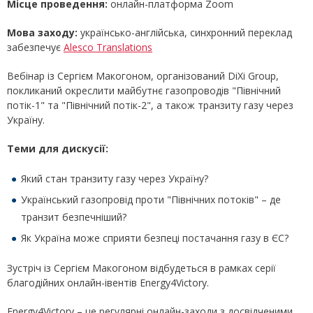
Місце проведення:
онлайн-платформа Zoom
Мова заходу:
українсько-англійська, синхронний переклад
забезпечує
Alesco Translations
Вебінар із Сергієм Макогоном, організований DiXi Group,
покликаний окреслити майбутнє газопроводів "Північний
потік-1" та "Північний потік-2", а також транзиту газу через
Україну.
Теми для дискусії:
Який стан транзиту газу через Україну?
Український газопровід проти "Північних потоків" – де
транзит безпечніший?
Як Україна може сприяти безпеці постачання газу в ЄС?
Зустріч із Сергієм Макогоном відбудеться в рамках серії
благодійних онлайн-івентів Energy4Victory.
Energy4Victory – це регулярні онлайн-заходи з досвідченими