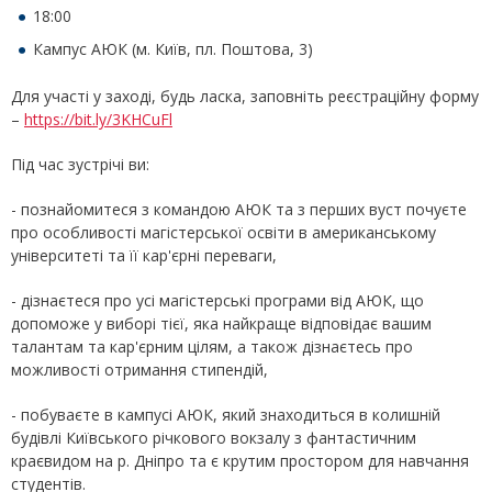
18:00
Кампус АЮК (м. Київ, пл. Поштова, 3)
Для участі у заході, будь ласка, заповніть реєстраційну форму
–
https://bit.ly/3KHCuFl
Під час зустрічі ви:
- познайомитеся з командою АЮК та з перших вуст почуєте
про особливості магістерської освіти в американському
університеті та її кар'єрні переваги,
- дізнаєтеся про усі магістерські програми від АЮК, що
допоможе у виборі тієї, яка найкраще відповідає вашим
талантам та кар'єрним цілям, а також дізнаєтесь про
можливості отримання стипендій,
- побуваєте в кампусі АЮК, який знаходиться в колишній
будівлі Київського річкового вокзалу з фантастичним
краєвидом на р. Дніпро та є крутим простором для навчання
студентів.