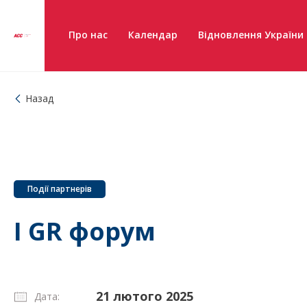
Про нас
Календар
Відновлення України
Назад
Події партнерів
І GR форум
21 лютого 2025
Дата: