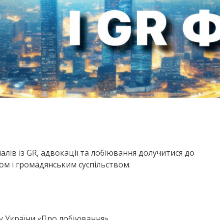
лів із GR, адвокації та лобіювання долучитися до
сом і громадянським суспільством.
 України «Про лобіювання».