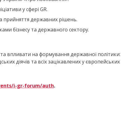
іціативи у сфері GR.
а прийняття державних рішень.
ами бізнесу та державного сектору.
ї та впливати на формування державної політики:
дських діячів та всіх зацікавлених у європейських
vents/i-gr-forum/auth
.