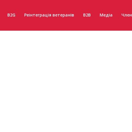
B2G
Реінтеграція ветеранів
B2B
Медіа
Член