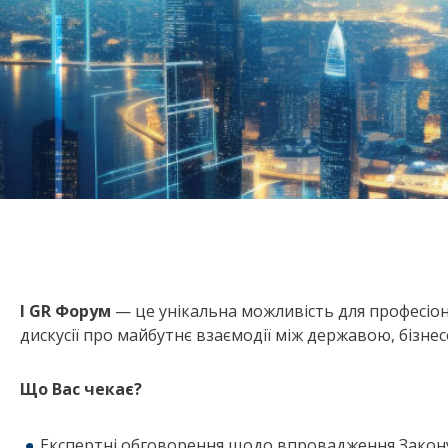
І GR Форум
— це унікальна можливість для професіона
дискусії про майбутнє взаємодії між державою, бізне
Що Вас чекає?
Експертні обговорення щодо впровадження Закону