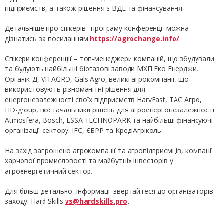
підприємств, а також рішення з ВДЕ та фінансування.
Детальніше про спікерів і програму конференції можна
дізнатись за посиланням
https://agrochange.info/
.
Спікери конференції – топ-менеджери компаній, що збудували
та будують найбільші біогазові заводи МХП Еко Енерджи,
Органік-Д, VITAGRO, Gals Agro, великі агрокомпанії, що
використовують різноманітні рішення для
енергонезалежності своїх підприємств HarvEast, ТАС Агро,
HD-group, постачальники рішень для агроенергонезалежності
Atmosfera, Bosch, ESSA TECHNOPARK та найбільші фінансуючі
організації сектору: IFC, ЄБРР та КредіАгріколь.
На захід запрошено агрокомпанії та агропідприємців, компанії
харчової промисловості та майбутніх інвесторів у
агроенергетичний сектор.
Для більш детальної інформації звертайтеся до організаторів
заходу: Hard Skills
vs@hardskills.pro
.