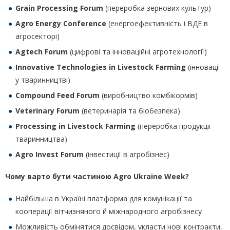
Grain Processing Forum
(переробка зернових культур)
Agro Energy Conference
(енергоефективність і ВДЕ в
агросекторі)
Agtech Forum
(цифрові та інноваційні агротехнології)
Innovative Technologies in Livestock Farming
(інновації
у тваринництві)
Compound Feed Forum
(виробництво комбікормів)
Veterinary Forum
(ветеринарія та біобезпека)
Processing in Livestock Farming
(переробка продукції
тваринництва)
Agro Invest Forum
(інвестиції в агробізнес)
Чому варто бути частиною Agro Ukraine Week?
Найбільша в Україні платформа для комунікації та
кооперації вітчизняного й міжнародного агробізнесу
Можливість обмінятися досвідом, укласти нові контракти,