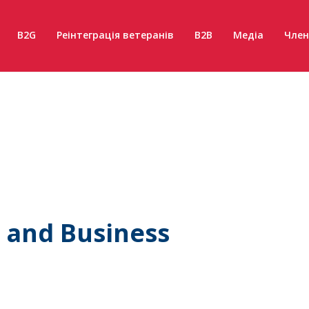
B2G
Реінтеграція ветеранів
B2B
Медіа
Член
w and Business