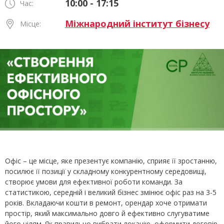
10:00 - 17:15
Час:
Міжнародний інститут бізнесу
Місце:
Офіс – це місце, яке презентує компанію, сприяє її зростанню,
посилює її позиції у складному конкурентному середовищі,
створює умови для ефективної роботи команди. За
статистикою, середній і великий бізнес змінює офіс раз на 3-5
років. Вкладаючи кошти в ремонт, орендар хоче отримати
простір, який максимально довго й ефективно слугуватиме
його цілям. Як правильно вибрати локацію, оформити договір