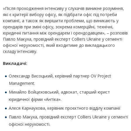
«Після проходження інтенсиву у слухачів виникне розуміння,
які є критерії вибору офісу, як підібрати офіс під потреби
компанії, а також як вирішити проблеми, що виникають у
орендарів при зміні офісу, зокрема комерційні, технічні,
юридичні питання між орендарем і орендодавцем», – розповів
Павло Макуха, провідний експерт Colliers Ukraine у сегменті
офісної нерухомості, який входитиме до викладацького
складу інтенсиву.
Викладачі:
Олександр Висоцький, керівний партнер OV Project
Management.
Михайло Войцеховський, адвокат, старший юрист
юридичної фірми «Антіка».
Алеся Карнаухова, керівник проєктного відділу компанії
Павло Макуха, провідний експерт Colliers Ukraine у сегменті
офісної нерухомості.