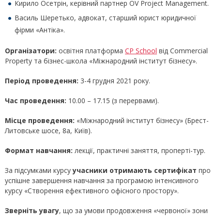
Кирило Осетрін, керівний партнер OV Project Management.
Василь Шеретько, адвокат, старший юрист юридичної
фірми «Антіка».
Організатори:
освітня платформа
CP School
від Commercial
Property та бізнес-школа «Міжнародний інститут бізнесу».
Період проведення:
3-4 грудня 2021 року.
Час проведення:
10.00 – 17.15 (з перервами).
Місце проведення:
«Міжнародний інститут бізнесу» (Брест-
Литовське шосе, 8а, Київ).
Формат навчання:
лекції, практичні заняття, проперті-тур.
За підсумками курсу
учасники отримають сертифікат
про
успішне завершення навчання за програмою інтенсивного
курсу «Створення ефективного офісного простору».
Зверніть увагу
, що за умови продовження «червоної» зони