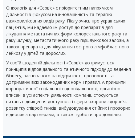
Онкологія для «Серв’є» є пріоритетним напрямком
діяльності з фокусом на інноваційність та терапію
важковиліковних видів раку. Піклуючись про українських
пацієнтів, ми надаємо їм доступ до препаратів для
лікування метастатичних форм колоректального раку та
раку шлунку, метастатичного раку підшлункової залози, а
також препарата для лікування гострого лімфобластного
лейкозу у дітей та дорослих.
У своїй щоденній діяльності «Серв’є» дотримується
принципів відповідального та етичного підходу до ведення
бізнесу, заснованого на відкритості, прозорості та
дотриманні всіх законодавчих норм і правил. А принципи
корпоративної соціальної відповідальності, органічно
вписані в усі аспекти діяльності компанії, стосуються
питань підвищення доступності сфери охорони здоров’я,
розвитку співробітників, вибудовування стійких і прозорих
відносин з партнерами, а також турботи про довкілля.