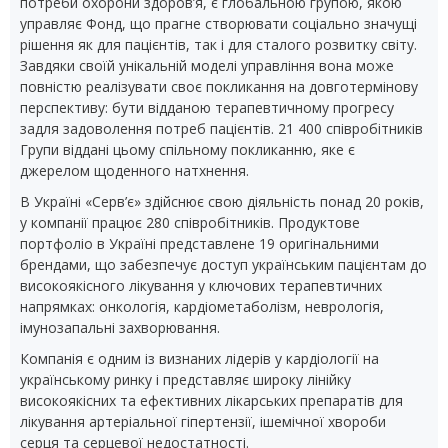
потреби охорони здоров’я, є глобальною групою, якою
управляє Фонд, що прагне створювати соціально значущі
рішення як для пацієнтів, так і для сталого розвитку світу.
Завдяки своїй унікальній моделі управління вона може
повністю реалізувати своє покликання на довготермінову
перспективу: бути відданою терапевтичному прогресу
задля задоволення потреб пацієнтів. 21 400 співробітників
Групи віддані цьому спільному покликанню, яке є
джерелом щоденного натхнення.
В Україні «Серв’є» здійснює свою діяльність понад 20 років,
у компанії працює 280 співробітників. Продуктове
портфоліо в Україні представлене 19 оригінальними
брендами, що забезпечує доступ українським пацієнтам до
високоякісного лікування у ключових терапевтичних
напрямках: онкологія, кардіометаболізм, неврологія,
імунозапальні захворювання.
Компанія є одним із визнаних лідерів у кардіології на
українському ринку і представляє широку лінійку
високоякісних та ефективних лікарських препаратів для
лікування артеріальної гіпертензії, ішемічної хвороби
серця та серцевої недостатності.