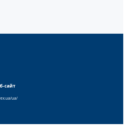
б-сайт
ex.ua/ua/