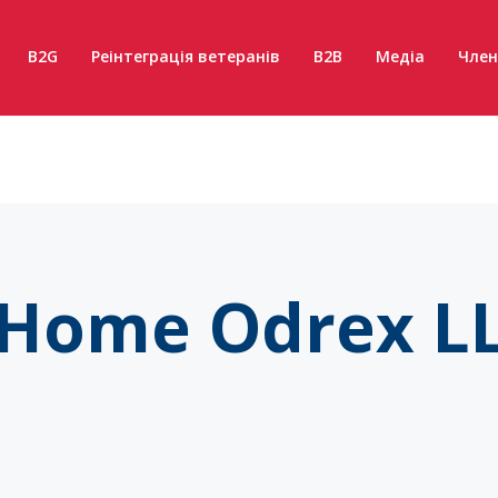
B2G
Реінтеграція ветеранів
B2B
Медіа
Член
 Home Odrex L