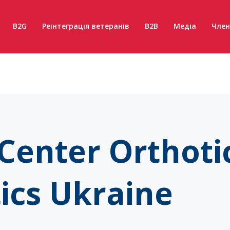
B2G
Реінтеграція ветеранів
B2B
Медіа
Член
Center Orthoti
ics Ukraine