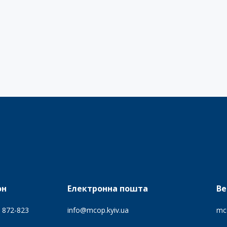
он
Електронна пошта
Ве
) 872-823
info@mcop.kyiv.ua
mc