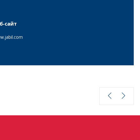
б-сайт
w.jabil.com