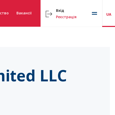
Вхід
ство
Вакансії
UA
Реєстрація
mited LLC