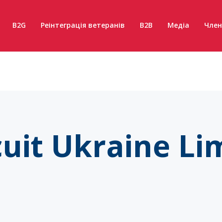
B2G
Реінтеграція ветеранів
B2B
Медіа
Член
rcuit Ukraine Li