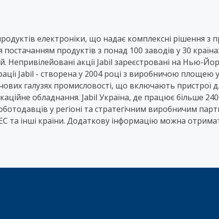
 продуктів електроніки, що надає комплексні рішення з
остачанням продуктів з понад 100 заводів у 30 країнах 
й. Непривілейовані акції Jabil зареєстровані на Нью-Йор
ації Jabil - створена у 2004 році з виробничою площею у 4
ових галузях промисловості, що включають пристрої для
каційне обладнання. Jabil Україна, де працює більше 24
оботодавців у регіоні та стратегічним виробничим парт
ЕС та інші країни. Додаткову інформацію можна отримати 