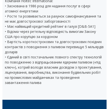
Компанія Holtec International:
• Заснована в 1986 році для надання послуг в сфері
атомної енергетики
• Росте та розвивається за рахунок самофінансування та
не має довгострокової заборгованості
• Має найвищий кредитний рейтинг в галузі [D&B-5A1]
• Відома через ретельну відповідність вимогам Закону
США про корупцію за кордоном
• Вартість короткострокових та довгострокових похідних
контрактів з поводження з паливом перевищує 5 мільярдів
доларів
• Єдиний в світі постачальник повного спектру технологій
по поводженню з відпрацьованим ядерним паливом («під
ключ»), котрий володіє власним досвідом з проектування,
ліцензування, виробництва, виконання будівельних робіт
на промислових майданчиках та проведення
завантаження палива