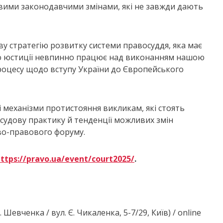
ими законодавчими змінами, які не завжди дають
ву стратегію розвитку системи правосуддя, яка має
во юстиції невпинно працює над виконанням нашою
процесу щодо вступу України до Європейського
механізми протистояння викликам, які стоять
судову практику й тенденції можливих змін
во-правового форуму.
ttps://pravo.ua/event/court2025/
.
Шевченка / вул. Є. Чикаленка, 5-7/29, Київ) / online