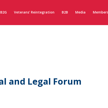
B2G
Veterans’ Reintegration
B2B
Media
Members
ial and Legal Forum