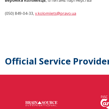
Вероніка Коломієць
, із питань партнерства
(050) 849-04-33,
v.kolomiiets@pravo.ua
Official Service Provide