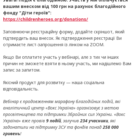
вашим внеском від 100 грн на рахунок благодійного
фонду "Діти героїв":
https://childrenheroes.org/donations/
Заповнюючи реєстраційну форму, додайте скріншот, який
підтвердить ваш внесок. Як підтвердження реєстрації Ви
отримаєте лист-запрошення із лінком на ZOOM.
Якщо Ви оплатите участь у вебінарі, але з тих чи інших
причин не зможете взяти в ньому участь, ми надішлемо Вам
запис за запитом.
Якісний продукт для розвитку — наша соціальна
відповідальність.
Вебінар є продовженням марафону благодійних подій, які
аналітичний центр «Вокс Україна» організовує з метою
просвітництва та підтримки Збройних сил України. «Вокс
Україна» вже провів
9 подій
, залучив
234 учасники
, які
задонатили на підтримку ЗСУ та фондів понад
258 000
гривень
!