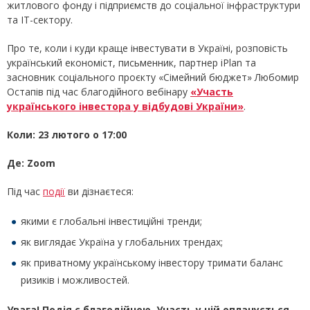
житлового фонду і підприємств до соціальної інфраструктури
та ІТ-сектору.
Про те, коли і куди краще інвестувати в Україні, розповість
український економіст, письменник, партнер iPlan та
засновник соціального проєкту «Сімейний бюджет» Любомир
Остапів під час благодійного вебінару
«Участь
українського інвестора у відбудові України»
.
Коли: 23 лютого о 17:00
Де: Zoom
Під час
події
ви дізнаєтеся:
якими є глобальні інвестиційні тренди;
як виглядає Україна у глобальних трендах;
як приватному українському інвестору тримати баланс
ризиків і можливостей.
Увага! Подія є благодійною. Участь у ній оплачується