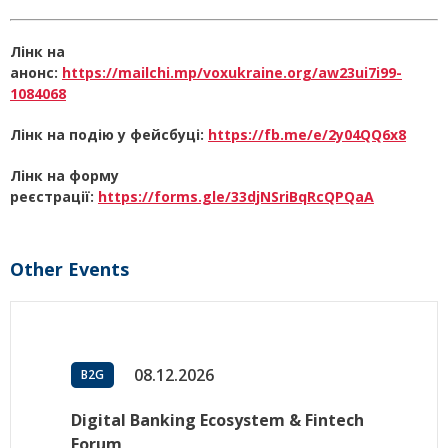
Лінк на
анонс:
https://mailchi.mp/voxukraine.org/aw23ui7i99-
1084068
Лінк на подію у фейсбуці:
https://fb.me/e/2y04QQ6x8
Лінк на форму
реєстрації:
https://forms.gle/33djNSriBqRcQPQaA
Other Events
08.12.2026
B2G
Digital Banking Ecosystem & Fintech
Forum