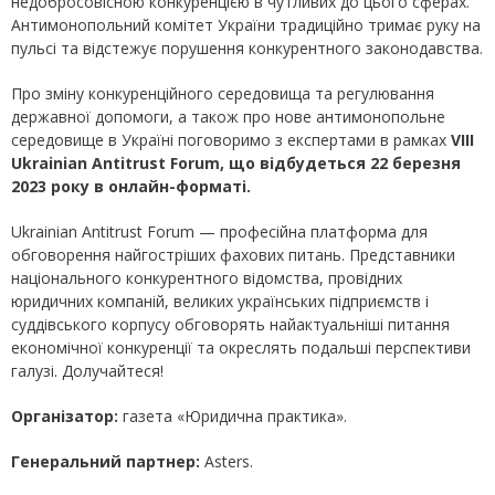
недобросовісною конкуренцією в чутливих до цього сферах.
Антимонопольний комітет України традиційно тримає руку на
пульсі та відстежує порушення конкурентного законодавства.
Про зміну конкуренційного середовища та регулювання
державної допомоги, а також про нове антимонопольне
середовище в Україні поговоримо з експертами в рамках
VIII
Ukrainian Antitrust Forum, що відбудеться 22 березня
2023 року в онлайн-форматі.
Ukrainian Antitrust Forum — професійна платформа для
обговорення найгостріших фахових питань. Представники
національного конкурентного відомства, провідних
юридичних компаній, великих українських підприємств і
суддівського корпусу обговорять найактуальніші питання
економічної конкуренції та окреслять подальші перспективи
галузі. Долучайтеся!
Організатор:
газета «Юридична практика».
Генеральний партнер:
Asters.