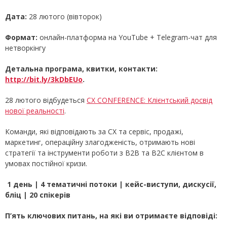
Дата:
28 лютого (вівторок)
Формат:
онлайн-платформа на YouTube + Telegram-чат для
нетворкінгу
Детальна програма, квитки, контакти:
http://bit.ly/3kDbEUo
.
28 лютого відбудеться
СХ СONFERENCE: Клієнтський досвід
нової реальності
.
Команди, які відповідають за СХ та сервіс, продажі,
маркетинг, операційну злагодженість, отримають нові
стратегії та інструменти роботи з B2B та В2С клієнтом в
умовах постійної кризи.
1 день | 4 тематичні потоки | кейс-виступи, дискусії,
бліц | 20 cпікерів
П
’ять ключових питань, на які ви отримаєте відповіді: