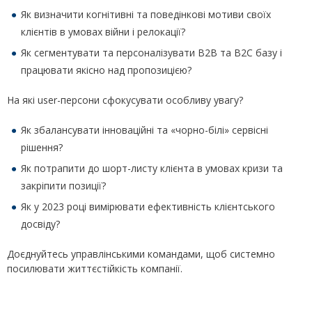
Як визначити когнітивні та поведінкові мотиви своїх
клієнтів в умовах війни і релокації?
Як сегментувати та персоналізувати В2В та В2С базу і
працювати якісно над пропозицією?
На які user-персони сфокусувати особливу увагу?
Як збалансувати інноваційні та «чорно-білі» сервісні
рішення?
Як потрапити до шорт-листу клієнта в умовах кризи та
закріпити позиції?
Як у 2023 році вимірювати ефективність клієнтського
досвіду?
Доєднуйтесь управлінськими командами, щоб системно
посилювати життєстійкість компанії.