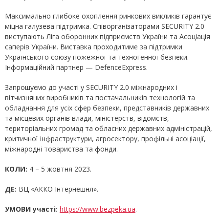
Максимально глибоке охоплення ринкових викликів гарантує
міцна галузева підтримка. Співорганізаторами SECURITY 2.0
виступають Ліга оборонних підприємств України та Асоціація
саперів України. Виставка проходитиме за підтримки
Українського союзу пожежної та техногенної безпеки.
Інформаційний партнер — DefenceExpress.
Запрошуємо до участі у SECURITY 2.0 міжнародних і
вітчизняних виробників та постачальників технологій та
обладнання для усіх сфер безпеки, представників державних
та місцевих органів влади, міністерств, відомств,
територіальних громад та обласних державних адміністрацій,
критичної інфраструктури, агросектору, профільні асоціації,
міжнародні товариства та фонди.
КОЛИ:
4 – 5 жовтня 2023.
ДЕ:
ВЦ «АККО Інтернешнл».
УМОВИ участі:
https://www.bezpeka.ua
.