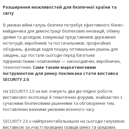
Розширення можливостей для безпечної країни та
світу
В умовах війни галузь безпеки потребує ефективного бізнес-
майданчика для демонстрації безпекових інновацій, обміну
ідеями та досвідом, комунікації представників державних
інституцій, виробників та постачальників, професійних
об’єднань, фахівців задля пошуку оптимальних рішень для
завдань, що постали сьогодні перед багатьма
підприємствами і компаніями — законодавчих, виробничих,
технологічних.
Саме таким маркетинговим
інструментом для ринку покликана стати виставка
SECURITY 2.0
.
На SECURITY 2.0 на вас очікують два дні плідної роботи
виставкової експозиції й тематичних форумів, знайомство з
сучасними безпековими рішеннями та обговорення тем,
поставлених важкими умовами воєнного часу.
SECURITY 2.0 є найпрезентабельнішою на сьогодні галузевою
виставкою за участі провідних гравців ринку та урядових