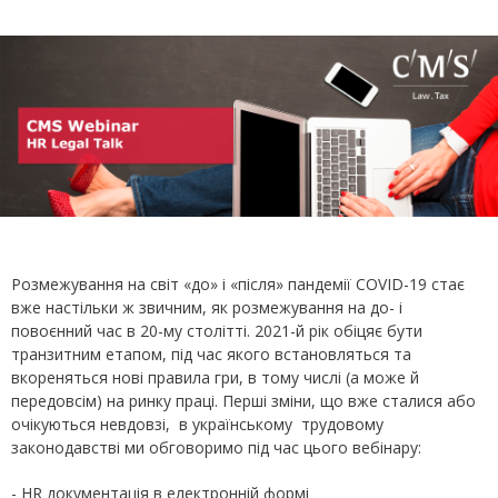
Розмежування на світ «до» і «після» пандемії COVID-19 стає
вже настільки ж звичним, як розмежування на до- і
повоєнний час в 20-му столітті. 2021-й рік обіцяє бути
транзитним етапом, під час якого встановляться та
вкореняться нові правила гри, в тому числі (а може й
передовсім) на ринку праці. Перші зміни, що вже сталися або
очікуються невдовзі, в українському трудовому
законодавстві ми обговоримо під час цього вебінару:
- HR документація в електронній формі