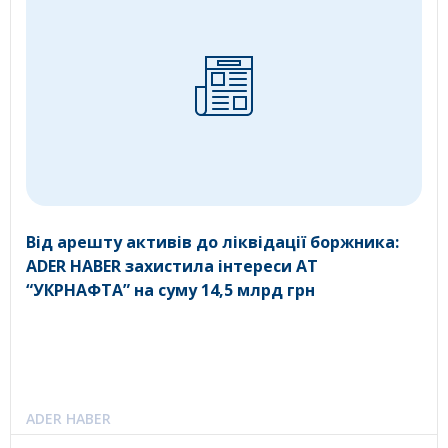
Від арешту активів до ліквідації боржника:
ADER HABER захистила інтереси АТ
“УКРНАФТА” на суму 14,5 млрд грн
ADER HABER