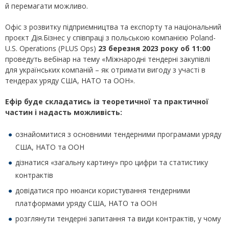
й перемагати можливо.
Офіс з розвитку підприємництва та експорту та національний
проєкт Дія.Бізнес у співпраці з польською компанією Poland-
U.S. Operations (PLUS Ops)
23 березня 2023 року об 11:00
проведуть вебінар на тему «Міжнародні тендерні закупівлі
для українських компаній – як отримати вигоду з участі в
тендерах уряду США, НАТО та ООН».
Ефір буде складатись із теоретичної та практичної
частин і надасть можливість:
ознайомитися з основними тендерними програмами уряду
США, НАТО та ООН
дізнатися «загальну картину» про цифри та статистику
контрактів
довідатися про нюанси користування тендерними
платформами уряду США, НАТО та ООН
розглянути тендерні запитання та види контрактів, у чому