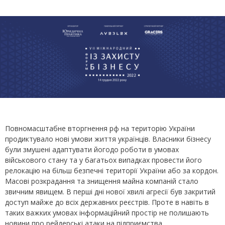
Повномасштабне вторгнення рф на територію України
продиктувало нові умови життя українців. Власники бізнесу
були змушені адаптувати йогодо роботи в умовах
військового стану та у багатьох випадках провести його
релокацію на більш безпечні території України або за кордон.
Масові розкрадання та знищення майна компаній стало
звичним явищем. В перші дні нової хвилі агресії був закритий
доступ майже до всіх державних реєстрів. Проте в навіть в
таких важких умовах інформаційний простір не полишають
новини про рейдерські атаки на підприємства.