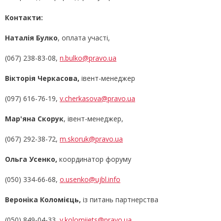
Контакти:
Наталія Булко
, оплата участі,
(067) 238-83-08,
n.bulko@pravo.ua
Вікторія Черкасова,
івент-менеджер
(097) 616-76-19,
v.cherkasova@pravo.ua
Мар'яна Скорук
, івент-менеджер,
(067) 292-38-72,
m.skoruk@pravo.ua
Ольга Усенко,
координатор форуму
(050) 334-66-68,
o.usenko@ujbl.info
Вероніка Коломієць,
із питань партнерства
(050) 849-04-33,
v.kolomiiets@pravo.ua