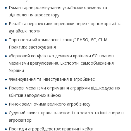
Гуманітарне розмінування українських земель та
відновлення агросектору
Реалії та перспективи перевалки через чорноморські та
дунайські порти
Торговельний комплаєнс і санкції РНБО, ЄС, США.
Практика застосування
«Зерновий конфлікт» з деякими країнами ЄС: правові
механізми врегулювання. Експортні самообмеження
України
Фінансування та інвестування в агробізнес
Правові механізми отримання аграріями відшкодування
збитків заподіяних війною
Ринок землі очима великого агробізнесу
Судовий захист права власності на землю та інші спори в
агросекторі
Протидія агрорейдерству: практичні кейси