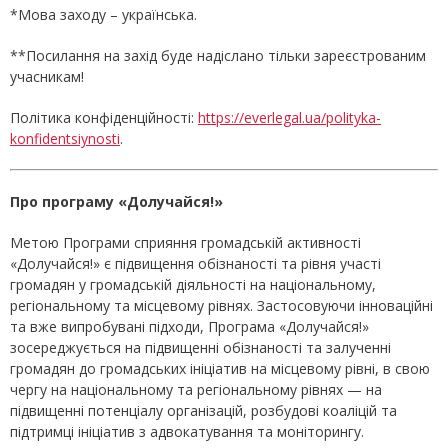
*Мова заходу – українська.
**Посилання на захід буде надіслано тільки зареєстрованим
учасникам!
Політика конфіденційності:
https://everlegal.ua/polityka-
konfidentsiynosti
.
Про програму «Долучайся!»
Метою Програми сприяння громадській активності
«Долучайся!» є підвищення обізнаності та рівня участі
громадян у громадській діяльності на національному,
регіональному та місцевому рівнях. Застосовуючи інноваційні
та вже випробувані підходи, Програма «Долучайся!»
зосереджується на підвищенні обізнаності та залученні
громадян до громадських ініціатив на місцевому рівні, в свою
чергу на національному та регіональному рівнях — на
підвищенні потенціалу організацій, розбудові коаліцій та
підтримці ініціатив з адвокатування та моніторингу.