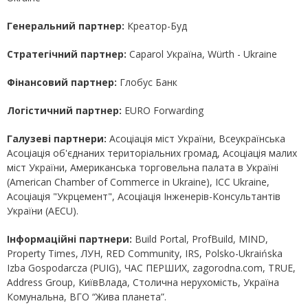
Генеральний партнер:
Креатор-Буд
Стратегічний партнер:
Caparol Україна, Würth - Ukraine
Фінансовий партнер:
Глобус Банк
Логістичний партнер:
EURO Forwarding
Галузеві партнери:
Асоціація міст України, Всеукраїнська
Асоціація об'єднаних територіальних громад, Асоціація малих
міст України, Американська торговельна палата в Україні
(American Chamber of Commerce in Ukraine), ICC Ukraine,
Асоціація "Укрцемент", Асоціація Інженерів-Консультантів
України (AECU).
Інформаційні партнери:
Build Portal, ProfBuild, MIND,
Property Times, ЛУН, RED Community, IRS, Polsko-Ukraińska
Izba Gospodarcza (PUIG), ЧАС ПЕРШИХ, zagorodna.com, TRUE,
Address Group, КиївВлада, Столична нерухомість, Україна
Комунальна, ВГО “Жива планета”.