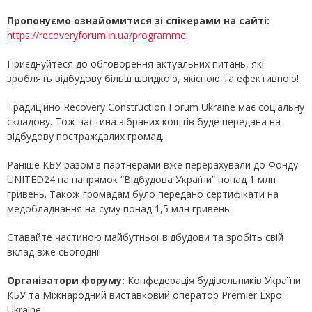
Пропонуємо ознайомитися зі спікерами на сайті:
https://recoveryforum.in.ua/programme
Приєднуйтеся до обговорення актуальних питань, які
зроблять відбудову більш швидкою, якісною та ефективною!
Традиційно Recovery Construction Forum Ukraine має соціальну
складову. Тож частина зібраних коштів буде передана на
відбудову постраждалих громад.
Раніше КБУ разом з партнерами вже перерахували до Фонду
UNITED24 на напрямок “Відбудова України” понад 1 млн
гривень. Також громадам було передано сертифікати на
медобладнання на суму понад 1,5 млн гривень.
Ставайте частиною майбутньої відбудови та зробіть свій
вклад вже сьогодні!
Організатори форуму:
Конфедерація будівельників України
КБУ та Міжнародний виставковий оператор Premier Expo
Ukraine