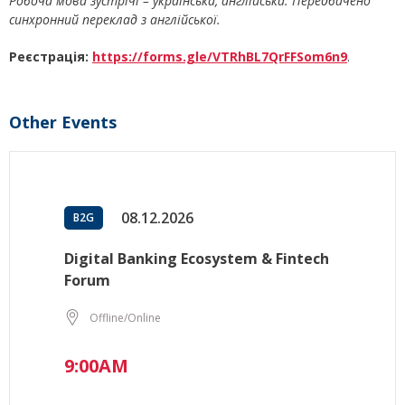
Робоча мова зустрічі – українська, англійська. Передбачено
синхронний переклад з англійської.
Реєстрація:
https://forms.gle/VTRhBL7QrFFSom6n9
.
Other Events
08.12.2026
B2G
Digital Banking Ecosystem & Fintech
Forum
Offline/Online
9:00AM