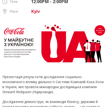
12:00PM - 2:00PM
Time:
Kyiv
Place:
Презентація результатів дослідження соціально-
економічного впливу діяльності Системи Компаній Кока-Кола
в Україні, яке провела міжнародна дослідницька компанія
Steward Redqueen (Нідерланди).
Дослідження демонструє, як взаємодія бізнесу, держави й
громад посилює економічну стійкість країни — і як кожен із