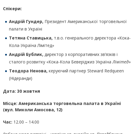
Спікери:
Андрій Гундер,
Президент Американської торговельної
палати в Україні
Тетяна Ставицька,
т.в.о. генерального директора «Кока-
Кола-Україна Лімітед»
Андрій Бублик,
директор з корпоративних зв’язків і
сталого розвитку «Кока-Кола Беверіджиз Україна
Лімітед
»
Теодора Ненова,
керуючий партнер Steward Redqueen
(Нідеранди)
Дата:
30
жовтня
Місце: Американська торговельна палата в Україні
(вул. Миколи Амосова, 12)
Час:
12.00 – 14.00