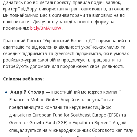
дізнатись про всі деталі проєкту: правила подачі заявок,
критерії відбору, використання грантових коштів, а головне
ми познайомимо Вас з організаторами та відповімо на всі
ваші питання. Для участі у заході заповніть форму за
посиланням:
bit.ly/3MA1u0W
.
Грантовий Проєкт “Український Бізнес в Дії” спрямований на
адаптацію та відновлення діяльності українських малих та
середніх підприємств та greentech підприємств, які в умовах
російсько-української війни продовжують працювати та
потребують допомоги для продовження своєї діяльності.
Спікери вебінару:
Андрій Столяр
— інвестиційний менеджер компанії
Finance in Motion GmbH. Андрій очолює українське
представництво компанії та керує інвестиційною
діяльністю European Fund for Southeast Europe (EFSE) та
Green for Growth Fund (GGF) в Україні та Вірменії. Андрій
спеціалізується на міжнародних ринках боргового капіталу