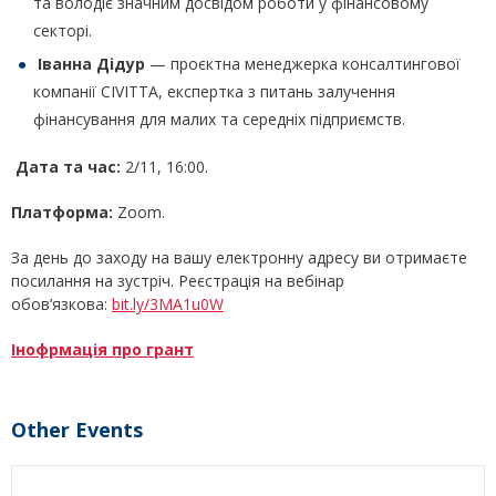
та володіє значним досвідом роботи у фінансовому
секторі.
Іванна Дідур
— проєктна менеджерка консалтингової
компанії CIVITTA, експертка з питань залучення
фінансування для малих та середніх підприємств.
Дата та час:
2/11, 16:00.
Платформа:
Zoom.
За день до заходу на вашу електронну адресу ви отримаєте
посилання на зустріч. Реєстрація на вебінар
обов’язкова:
bit.ly/3MA1u0W
Інофрмація про грант
Other Events