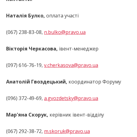
Наталія Булко,
оплата участі
(067) 238-83-08,
n.bulko@pravo.ua
Вікторія Черкасова,
івент-менеджер
(097) 616-76-19,
v.cherkasova@pravo.ua
Анатолій Гвоздецький,
координатор Форуму
(096) 372-49-69,
a.gvozdetsky@pravo.ua
Мар'яна Скорук,
керівник івент-відділу
(067) 292-38-72,
m.skoruk@pravo.ua