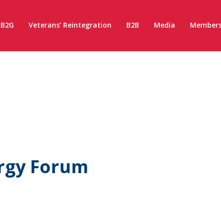
B2G
Veterans’ Reintegration
B2B
Media
Members
ergy Forum