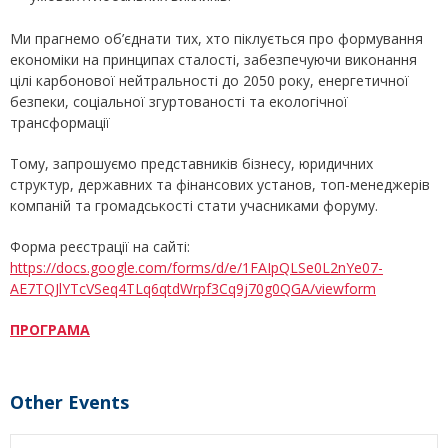
Ми прагнемо об’єднати тих, хто піклується про формування
економіки на принципах сталості, забезпечуючи виконання
цілі карбонової нейтральності до 2050 року, енергетичної
безпеки, соціальної згуртованості та екологічної
трансформації
Тому, запрошуємо представників бізнесу, юридичних
структур, державних та фінансових установ, топ-менеджерів
компаній та громадськості стати учасниками форуму.
Форма реєстрації на сайті:
https://docs.google.com/forms/d/e/1FAIpQLSe0L2nYe07-
AE7TQJlYTcVSeq4TLq6qtdWrpf3Cq9j70g0QGA/viewform
ПРОГРАМА
Other Events