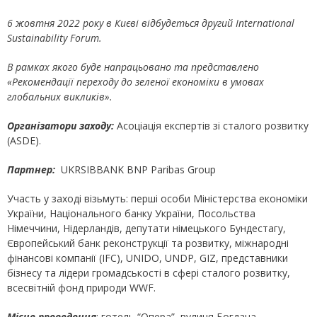
6 жовтня 2022 року в Києві відбудеться другий
International
Sustainability Forum.
В рамках якого буде напрацьовано та представлено
«Рекомендації переходу до зеленої економіки в умовах
глобальних викликів».
Організатори заходу:
Асоціація експертів зі сталого розвитку
(ASDE).
Партнер:
UKRSIBBANK BNP Paribas Group
Участь у заході візьмуть: перші особи Міністерства економіки
України, Національного банку України, Посольства
Німеччини, Нідерландів, депутати німецького Бундестагу,
Європейський банк реконструкції та розвитку, міжнародні
фінансові компанії (IFC), UNIDO, UNDP, GIZ, представники
бізнесу та лідери громадськості в сфері сталого розвитку,
всесвітній фонд природи WWF.
Місце проведення
: готель “Опера”, вулиця Богдана