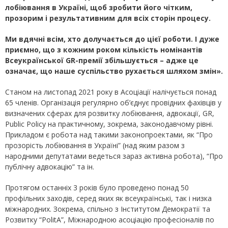
лобіювання в Україні, щоб зробити його чітким,
прозорим і результативним для всіх сторін процесу.
Ми вдячні всім, хто долучається до цієї роботи. І дуже
приємно, що з кожним роком кількість номінантів
Всеукраїнської
GR
-премії збільшується – адже це
означає, що наше суспільство рухається шляхом змін».
Станом на листопад 2021 року в Асоціації налічується понад
65 членів. Організація регулярно об’єднує провідних фахівців у
визначених сферах для розвитку лобіювання, адвокації, GR,
Public Policy на практичному, зокрема, законодавчому рівні.
Прикладом є робота над такими законопроектами, як “Про
прозорість лобіювання в Україні” (над яким разом з
народними депутатами ведеться зараз активна робота), “Про
публічну адвокацію” та ін.
Протягом останніх 3 років було проведено понад 50
профільних заходів, серед яких як всеукраїнські, так і низка
міжнародних. Зокрема, спільно з Інститутом Демократії та
Розвитку “PolitA”, Міжнародною асоціацію професіоналів по