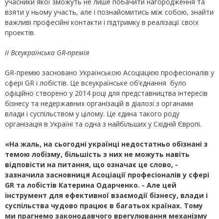
учасники якої зможуть не лише побачити нагородження та
взяти у ньому участь, але і познайомитись між собою, знайти
важливі професійні контакти і підтримку в реалізації своїх
проектів.
ІІ Всеукраїнська GR-премія
GR-премію засновано Українською Асоціацією професіоналів у
сфері GR і лобістів. Це всеукраїнське об’єднання було
офіційно створено у 2014 році для представництва інтересів
бізнесу та недержавних організацій в діалозі з органами
влади і суспільством у цілому. Це єдина такого роду
організація в Україні та одна з найбільших у Східній Європі.
«
На жаль, на сьогодні українці недостатньо обізнані з
темою лобізму, більшість з них не можуть навіть
відповісти на питання, що означає це слово, -
зазначила засновниця Асоціації професіоналів у сфері
GR
та лобістів Катерина Одарченко.
-
Але цей
інструмент для ефективної взаємодії бізнесу, влади і
суспільства чудово працює в багатьох країнах. Тому
ми прагнемо законодавчого врегулювання механізму