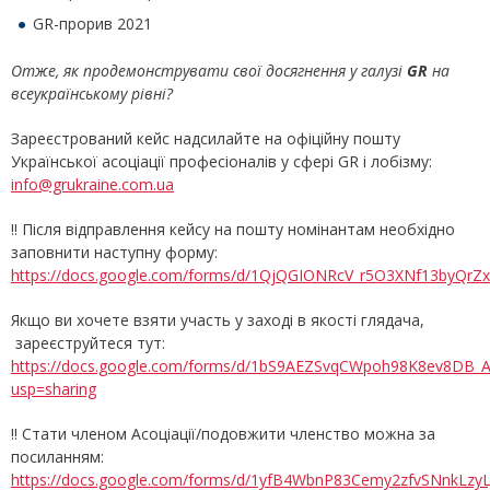
GR-прорив 2021
Отже, як продемонструвати свої досягнення у галузі
GR
на
всеукраїнському рівні?
Зареєстрований кейс надсилайте на офіційну пошту
Української асоціації професіоналів у сфері GR і лобізму:
info@grukraine.com.ua
!! Після відправлення кейсу на пошту номінантам необхідно
заповнити наступну форму:
https://docs.google.com/forms/d/1QjQGIONRcV_r5O3XNf13byQrZx
Якщо ви хочете взяти участь у заході в якості глядача,
зареєструйтеся тут:
https://docs.google.com/forms/d/1bS9AEZSvqCWpoh98K8ev8DB_
usp=sharing
!! Стати членом Асоціації/подовжити членство можна за
посиланням:
https://docs.google.com/forms/d/1yfB4WbnP83Cemy2zfvSNnkLzyLJ