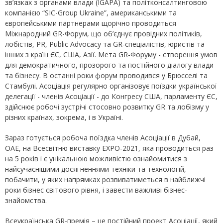
зв’язках з органами влади (IGAPA) та політконсалтинговою
компанією “SIC-Group Ukraine”, американськими та
європейськими партнерами щорічно проводиться
Міжнародний GR-Форум, що об’єднує провідних політиків,
лобістів, PR, Public Advocacy та GR-спеціалістів, юристів та
інших з країн ЄС, США, Азії. Мета GR-Форуму - створення умов
для демократичного, прозорого та постійного діалогу влади
та бізнесу. В останні роки форум проводився у Брюсселі та
Стамбулі. Асоціація регулярно організовує поїздки української
делегації - членів Асоціації - до Конгресу США, парламенту ЄС,
здійснює робочі зустрічі стосовно розвитку GR та лобізму у
різних країнах, зокрема, і в Україні.
Зараз готується робоча поїздка членів Асоціації в Дубай,
ОАЕ, на Всесвітню виставку EXPO-2021, яка проводиться раз
на 5 років і є унікальною можливістю ознайомитися з
найсучаснішими досягненнями техніки та технологій,
побачити, у яких напрямках розвиватиметься в найближчі
роки бізнес світового рівня, і завести важливі бізнес-
знайомства.
Всеукраїнська GR-премія – це постійний проект Асоціації, який