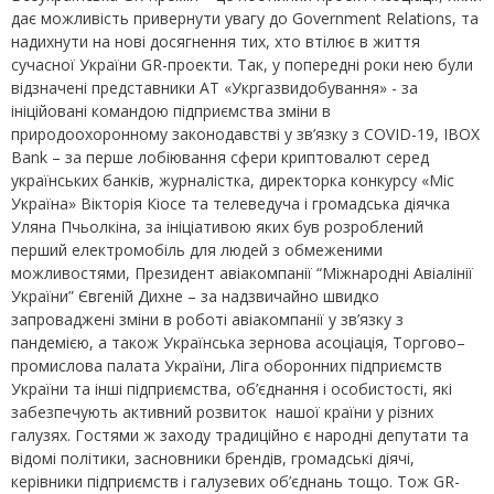
дає можливість привернути увагу до Government Relations, та
надихнути на нові досягнення тих, хто втілює в життя
сучасної України GR-проекти. Так, у попередні роки нею були
відзначені представники АТ «Укргазвидобування» - за
ініційовані командою підприємства зміни в
природоохоронному законодавстві у зв’язку з COVID-19, IBOX
Bank – за перше лобіювання сфери криптовалют серед
українських банків, журналістка, директорка конкурсу «Міс
Україна» Вікторія Кіосе та телеведуча і громадська діячка
Уляна Пчьолкіна, за ініціативою яких був розроблений
перший електромобіль для людей з обмеженими
можливостями, Президент авіакомпанії “Міжнародні Авіалінії
України” Євгеній Дихне – за надзвичайно швидко
запроваджені зміни в роботі авіакомпанії у зв’язку з
пандемією, а також Українська зернова асоціація, Торгово–
промислова палата України, Ліга оборонних підприємств
України та інші підприємства, об’єднання і особистості, які
забезпечують активний розвиток нашої країни у різних
галузях. Гостями ж заходу традиційно є народні депутати та
відомі політики, засновники брендів, громадські діячі,
керівники підприємств і галузевих об’єднань тощо. Тож GR-