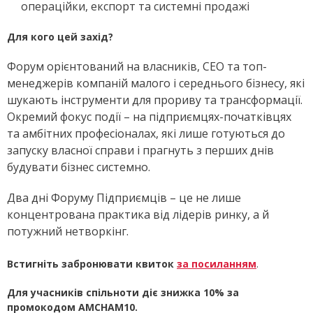
операційки, експорт та системні продажі
Для кого цей захід?
Форум орієнтований на власників, CEO та топ-
менеджерів компаній малого і середнього бізнесу, які
шукають інструменти для прориву та трансформації.
Окремий фокус події – на підприємцях-початківцях
та амбітних професіоналах, які лише готуються до
запуску власної справи і прагнуть з перших днів
будувати бізнес системно.
Два дні Форуму Підприємців – це не лише
концентрована практика від лідерів ринку, а й
потужний нетворкінг.
Встигніть забронювати квиток
за посиланням
.
Для учасників спільноти діє знижка 10% за
промокодом
AMCHAM10.