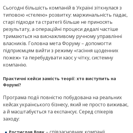
Сьогодні більшість компаній в Україні зіткнулася з
типовою «стелею» розвитку: маржинальність падає,
старі підходи та стратегії більше не приносять
результату, а операційні процеси дедалі частіше
тримаються на виснажливому ручному управлінні
власників. Головна мета Форуму – допомогти
підприємцям вийти з режиму «гасіння щоденних
пожеж» та перебудувати хаос у чітку, системну
компанію.
Практичні кейси замість теорії: хто виступить на
Форумі?
Програма події повністю побудована на реальних
кейсах українського бізнесу, який не просто виживає,
а й масштабується та експансує. Серед спікерів
заходу:
– співзасновник компанії
Ростислав Вовк