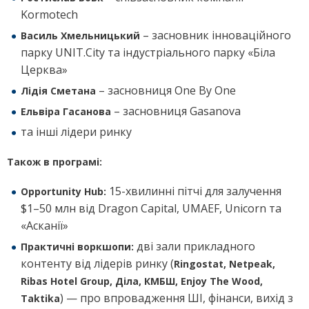
Kormotech
– засновник інноваційного
Василь Хмельницький
парку UNIT.City та індустріального парку «Біла
Церква»
– засновниця One By One
Лідія Сметана
– засновниця Gasanova
Ельвіра Гасанова
та інші лідери ринку
Також в програмі:
15-хвилинні пітчі для залучення
Opportunity Hub:
$1–50 млн від Dragon Capital, UMAEF, Unicorn та
«Асканії»
дві зали прикладного
Практичні воркшопи:
контенту від лідерів ринку (
Ringostat, Netpeak,
Ribas Hotel Group, Діла, КМБШ, Enjoy The Wood,
) — про впровадження ШІ, фінанси, вихід з
Taktika