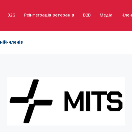
B2G
Реінтеграція ветеранів
B2B
Медіа
Член
ній-членів